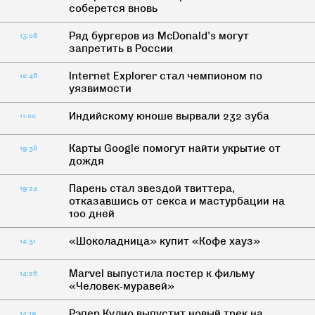
соберется вновь
Ряд бургеров из McDonald’s могут
13:08
запретить в России
Internet Explorer стал чемпионом по
12:46
уязвимости
Индийскому юноше вырвали 232 зуба
11:00
Карты Google помогут найти укрытие от
19:38
дождя
Парень стал звездой твиттера,
19:24
отказавшись от секса и мастурбации на
100 дней
«Шоколадница» купит «Кофе хауз»
14:31
Marvel выпустила постер к фильму
14:26
«Человек-муравей»
Рэпер Кулио выпустит новый трек на
14:19