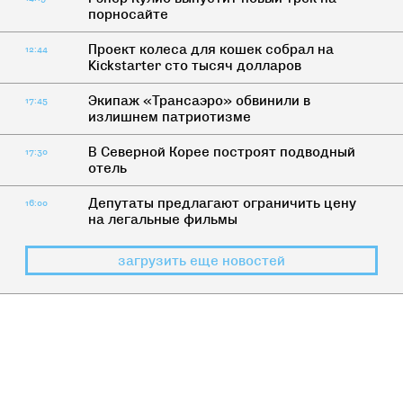
порносайте
Проект колеса для кошек собрал на
12:44
Kickstarter сто тысяч долларов
Экипаж «Трансаэро» обвинили в
17:45
излишнем патриотизме
В Северной Корее построят подводный
17:30
отель
Депутаты предлагают ограничить цену
16:00
на легальные фильмы
загрузить еще новостей
НАС НЕ СПРАШИВАЛИ
>
НАСТОЯЩЕЕ
Стансуй, пока молодой: мода на
странные тачки