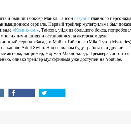
итый бывший боксер Майкл Тайсон
озвучит
главного персонажа
анимационном сериале. Первый трейлер мультфильма был показ
ивале «
Комик-кон
». Тайсон, уйдя из большого бокса, попробова
 многих начинаниях и остановился на актерском деле.
ионный сериал «Загадки Майка Тайсона» (Mike Tyson Mysteries
на канале Adult Swim. Над сериалом будут работать и другие
ные актеры, например, Норман Макдональд. Премьера состоится
сенью, однако трейлер мультфильма уже доступен на Youtube.