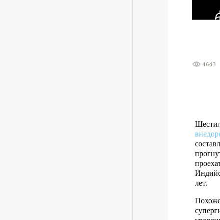
4643
Шестил
внедор
состав
прогнут
проехат
Индийск
лет.
Похоже
суперг