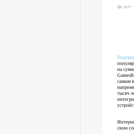
3977
Подтвер
популяр
на сумм
GamesB
самым к
наприме
тысяч л
интегри
устройс
Интерне
свою со