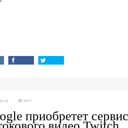
ь.
02:20
3977
ogle приобретет серви
токового видео Twitch