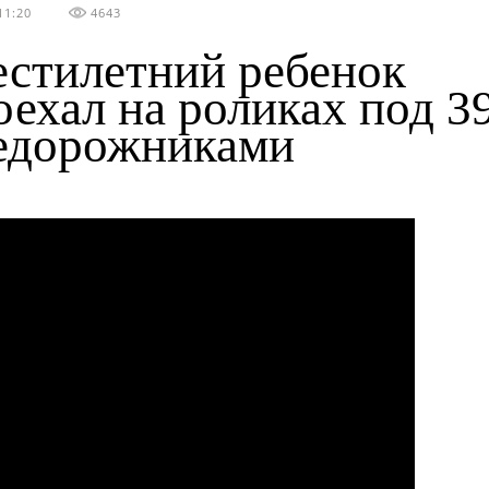
11:20
4643
стилетний ребенок
оехал на роликах под 3
едорожниками