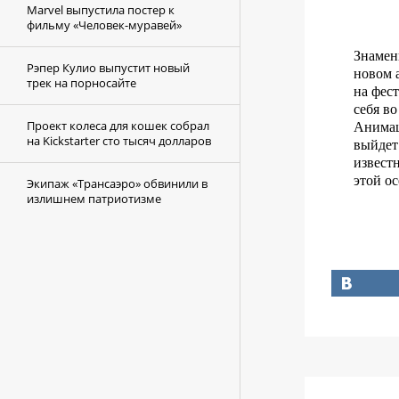
Marvel выпустила постер к
фильму «Человек-муравей»
Знамен
Рэпер Кулио выпустит новый
новом 
трек на порносайте
на фест
себя во
Проект колеса для кошек собрал
Анимац
на Kickstarter сто тысяч долларов
выйдет 
извест
этой о
Экипаж «Трансаэро» обвинили в
излишнем патриотизме