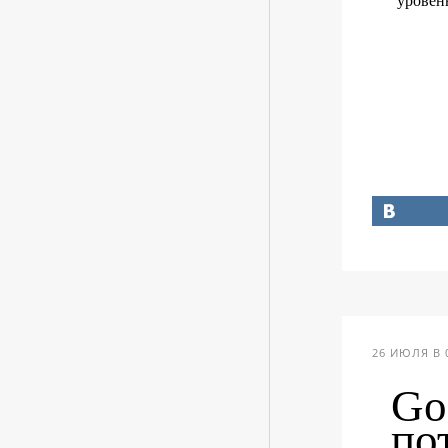
уровен
26 ИЮЛЯ В 
Go
по