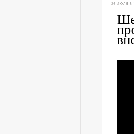
26 ИЮЛЯ В 
Ше
пр
вн