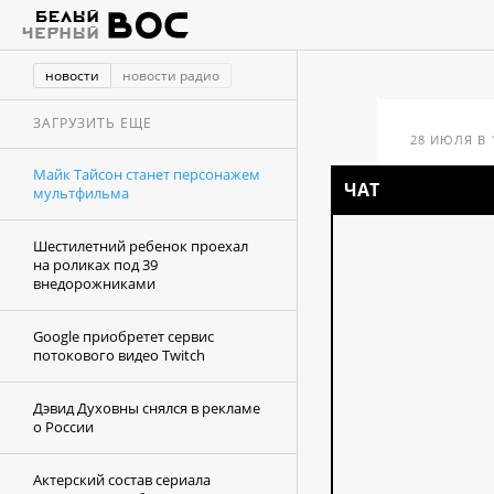
новости
новости радио
ЗАГРУЗИТЬ ЕЩЕ
28 ИЮЛЯ В 
Майк Тайсон станет персонажем
Май
ЧАТ
мультфильма
пер
Шестилетний ребенок проехал
на роликах под 39
внедорожниками
Google приобретет сервис
потокового видео Twitch
Дэвид Духовны снялся в рекламе
о России
Актерский состав сериала