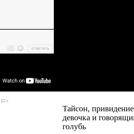
ОТВЕТИТЬ
Processing
dropped
files...
0
Тайсон, привидение
девочка и говорящи
голубь