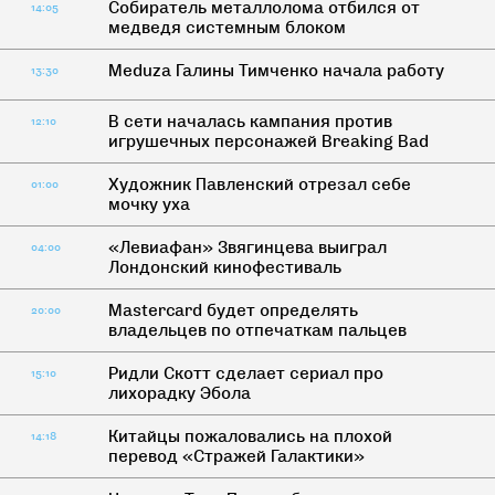
Собиратель металлолома отбился от
14:05
медведя системным блоком
Meduza Галины Тимченко начала работу
13:30
В сети началась кампания против
12:10
игрушечных персонажей Breaking Bad
Художник Павленский отрезал себе
01:00
мочку уха
«Левиафан» Звягинцева выиграл
04:00
Лондонский кинофестиваль
Mastercard будет определять
20:00
владельцев по отпечаткам пальцев
Ридли Скотт сделает сериал про
15:10
лихорадку Эбола
Китайцы пожаловались на плохой
14:18
перевод «Стражей Галактики»