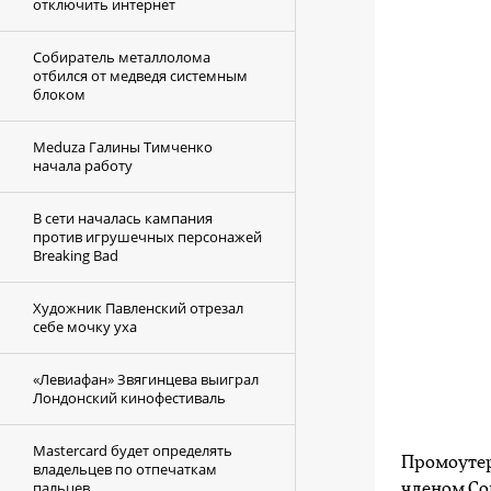
отключить интернет
Собиратель металлолома
отбился от медведя системным
блоком
Meduza Галины Тимченко
начала работу
В сети началась кампания
против игрушечных персонажей
Breaking Bad
Художник Павленский отрезал
себе мочку уха
«Левиафан» Звягинцева выиграл
Лондонский кинофестиваль
Mastercard будет определять
Промоуте
владельцев по отпечаткам
пальцев
членом Со