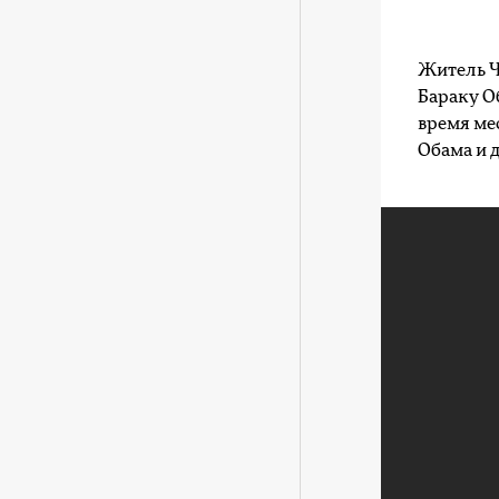
Житель Ч
Бараку О
время ме
Обама и 