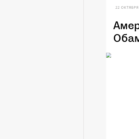
22 ОКТЯБРЯ 
Амер
Обам