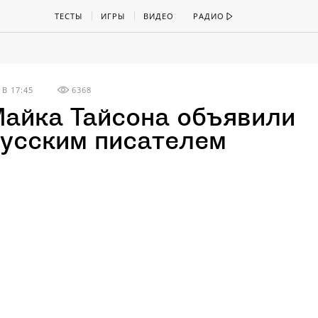
ТЕСТЫ
ИГРЫ
ВИДЕО
РАДИО
В 17:45
6368
айка Тайсона объявили
усским писателем