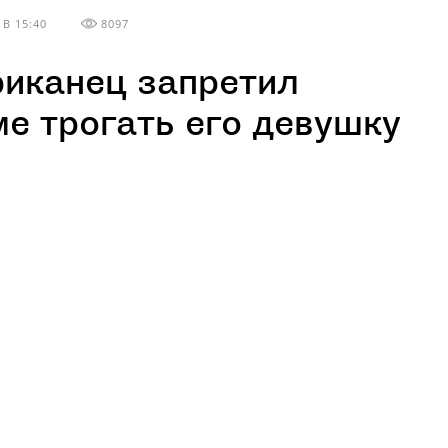
В 15:40
8097
иканец запретил
е трогать его девушку