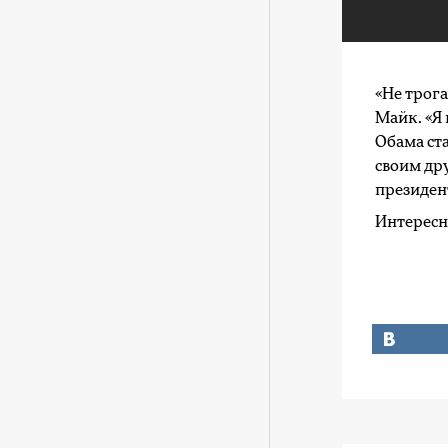
«Не трога
Майк. «Я 
Обама ст
своим дру
президент
Интересн