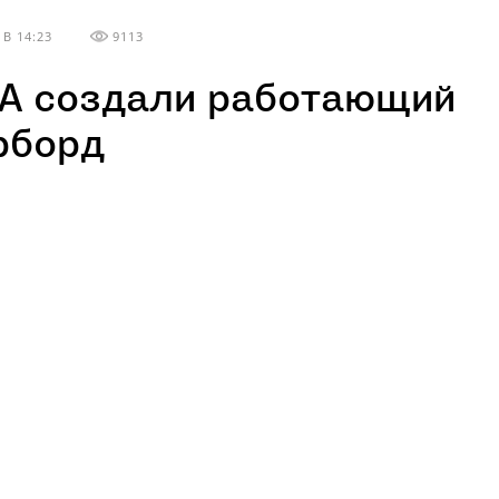
В 14:23
9113
А создали работающий
рборд