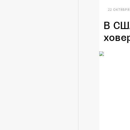
22 ОКТЯБРЯ 
В СШ
хове