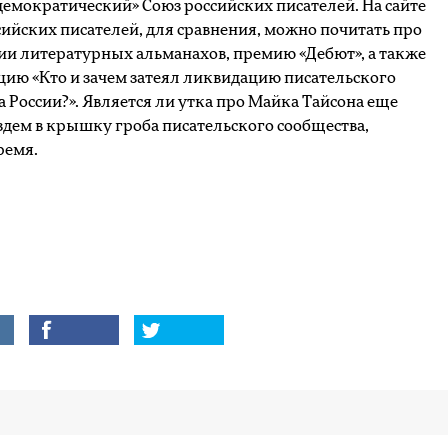
демократический» Союз российских писателей. На сайте
сийских писателей, для сравнения, можно почитать про
ии литературных альманахов, премию «Дебют», а также
ию «Кто и зачем затеял ликвидацию писательского
 России?». Является ли утка про Майка Тайсона еще
здем в крышку гроба писательского сообщества,
ремя.