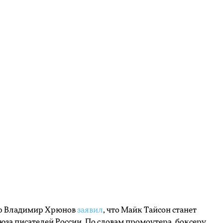
р Владимир Хрюнов
заявил
, что Майк Тайсон станет
юза писателей России. По словам промоутера, боксеру