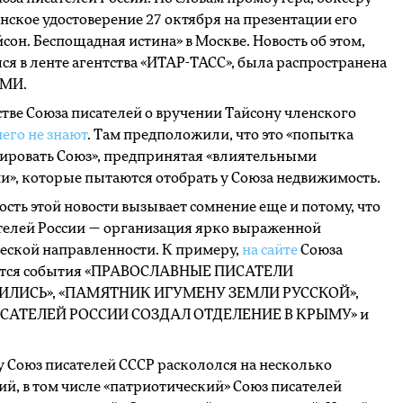
нское удостоверение 27 октября на презентации его
сон. Беспощадная истина» в Москве. Новость об этом,
ся в ленте агентства «ИТАР-ТАСС», была распространена
СМИ.
стве Союза писателей о вручении Тайсону членского
его не знают
. Там предположили, что это «попытка
ировать Союз», предпринятая «влиятельными
и», которые пытаются отобрать у Союза недвижимость.
сть этой новости вызывает сомнение еще и потому, что
телей России — организация ярко выраженной
еской направленности. К примеру,
на сайте
Союза
тся события «ПРАВОСЛАВНЫЕ ПИСАТЕЛИ
ЛИСЬ», «ПАМЯТНИК ИГУМЕНУ ЗЕМЛИ РУССКОЙ»,
САТЕЛЕЙ РОССИИ СОЗДАЛ ОТДЕЛЕНИЕ В КРЫМУ» и
у Союз писателей СССР раскололся на несколько
ий, в том числе «патриотический» Союз писателей