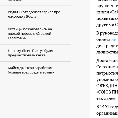
вручат чле
Ридли Скотт сделает сериал про
книги «Тай
лихорадку Эбола
появившая
другими 
Китайцы пожаловались на
плохой перевод «Стражей
В руковод
Галактики»
билета
нич
дискредит
Новому «Твин Пиксу» будет
личностям
предшествовать книга
Достоверно
Союз писа
Майкл Джексон заработал
больше всех среди мертвых
патриотич
упоминаю
ОБЪЕДИНИ
«СОЮЗ ПИ
так далее.
В 1991 год
организац