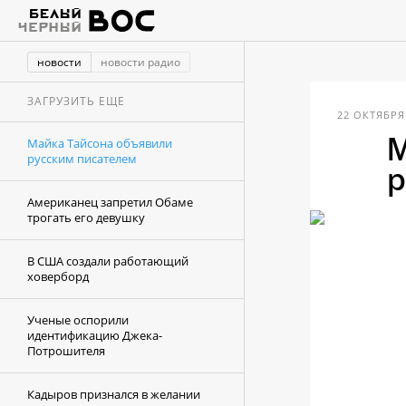
новости
новости радио
ЗАГРУЗИТЬ ЕЩЕ
22 ОКТЯБРЯ 
М
Майка Тайсона объявили
русским писателем
р
Американец запретил Обаме
трогать его девушку
В США создали работающий
ховерборд
Ученые оспорили
идентификацию Джека-
Потрошителя
Кадыров признался в желании