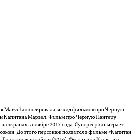
я Marvel анонсировала выход фильмов про Черную
 и Капитана Марвел. Фильм про Черную Пантеру
я
на экранах в ноябре 2017 года. Супергероя сыграет
озмен. До этого персонаж появится в фильме «Капитан
 Гражданская война» (2016). Фильм про Капитана