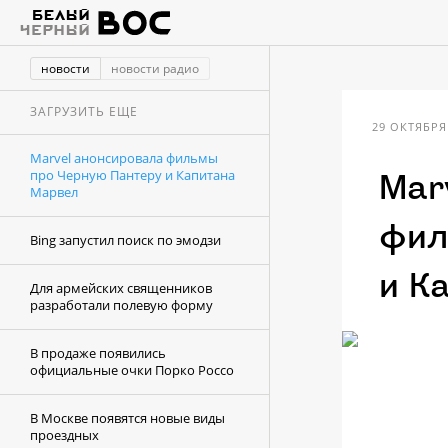
новости
новости радио
ЗАГРУЗИТЬ ЕЩЕ
29 ОКТЯБРЯ 
Marvel анонсировала фильмы
про Черную Пантеру и Капитана
Mar
Марвел
фил
Bing запустил поиск по эмодзи
и К
Для армейских священников
разработали полевую форму
В продаже появились
официальные очки Порко Россо
В Москве появятся новые виды
проездных