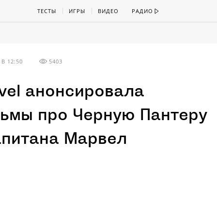
ТЕСТЫ
ИГРЫ
ВИДЕО
РАДИО
В 12:50
5403
vel анонсировала
ьмы про Черную Пантеру
апитана Марвел