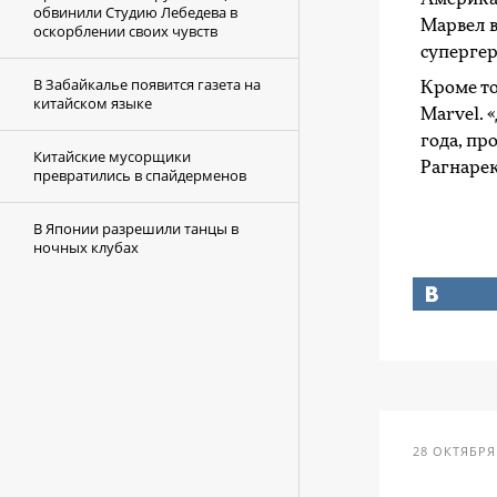
обвинили Студию Лебедева в
Марвел 
оскорблении своих чувств
супергер
В Забайкалье появится газета на
Кроме то
китайском языке
Marvel. 
года, пр
Китайские мусорщики
Рагнарек
превратились в спайдерменов
В Японии разрешили танцы в
ночных клубах
28 ОКТЯБРЯ 