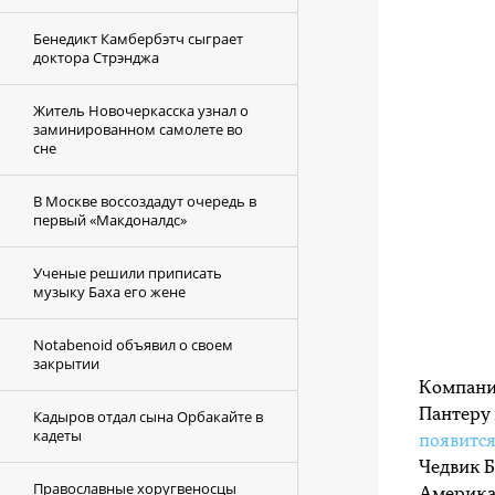
Бенедикт Камбербэтч сыграет
доктора Стрэнджа
Житель Новочеркасска узнал о
заминированном самолете во
сне
В Москве воссоздадут очередь в
первый «Макдоналдс»
Ученые решили приписать
музыку Баха его жене
Notabenoid объявил о своем
закрытии
Компани
Пантеру
Кадыров отдал сына Орбакайте в
кадеты
появитс
Чедвик Б
Православные хоругвеносцы
Америка: