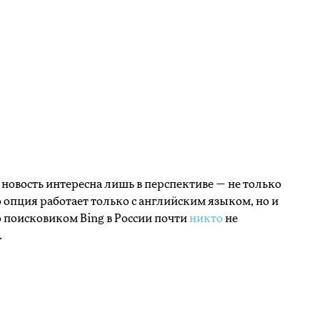
а новость интересна лишь в перспективе — не только
о опция работает только с английским языком, но и
о поисковиком Bing в России почти
никто
не
.