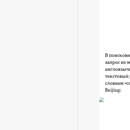
В поискови
запрос из 
англоязычн
текстовый 
словами «ca
Beijing: