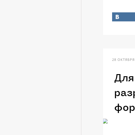
28 ОКТЯБРЯ 
Для
раз
фор