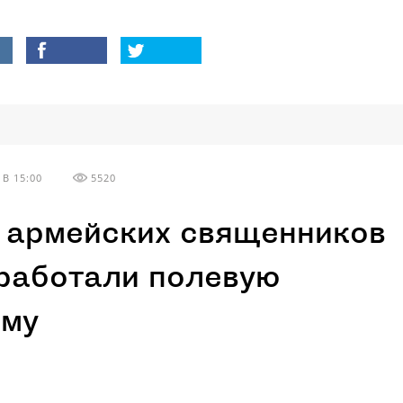
В 15:00
5520
 армейских священников
работали полевую
му