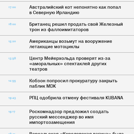
Австралийский кот непонятно как попал
17:00
в Северную Ирландию
Британец решил продать свой Железный
16:00
трон из фаллоимитаторов
Американцы возьмут на вооружение
15:20
летающие мотоциклы
Центр Мейерхольда проверят из-за
13:58
«аморальных» спектаклей других
театров
Кобзон попросил прокуратуру закрыть
12:55
паблик MDK
РПЦ одобрила отмену фестиваля KUBANA
19:43
Роскомнадзор предложил создать
19:17
русский мессенджер во имя
импортозамещения