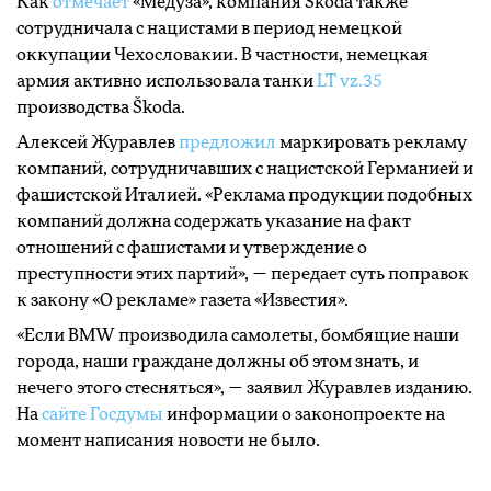
Как
отмечает
«Медуза», компания Škoda также
сотрудничала с нацистами в период немецкой
оккупации Чехословакии. В частности, немецкая
армия активно использовала танки
LT vz.35
производства Škoda.
Алексей Журавлев
предложил
маркировать рекламу
компаний, сотрудничавших с нацистской Германией и
фашистской Италией. «Реклама продукции подобных
компаний должна содержать указание на факт
отношений с фашистами и утверждение о
преступности этих партий», — передает суть поправок
к закону «О рекламе» газета «Известия».
«Если BMW производила самолеты, бомбящие наши
города, наши граждане должны об этом знать, и
нечего этого стесняться», — заявил Журавлев изданию.
На
сайте Госдумы
информации о законопроекте на
момент написания новости не было.