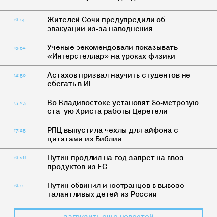
Жителей Сочи предупредили об
16:14
эвакуации из-за наводнения
Ученые рекомендовали показывать
15:52
«Интерстеллар» на уроках физики
Астахов призвал научить студентов не
14:50
сбегать в ИГ
Во Владивостоке установят 80-метровую
13:23
статую Христа работы Церетели
РПЦ выпустила чехлы для айфона с
17:25
цитатами из Библии
Путин продлил на год запрет на ввоз
16:26
продуктов из ЕС
Путин обвинил иностранцев в вывозе
16:11
талантливых детей из России
загрузить еще новостей