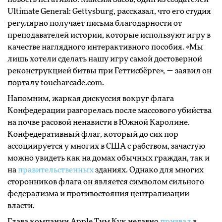
Ultimate General: Gettysburg, рассказал, что его студия
регулярно получает письма благодарности от
преподавателей истории, которые используют игру в
качестве наглядного интерактивного пособия. «Мы
лишь хотели сделать нашу игру самой достоверной
реконструкцией битвы при Геттисбёрге», — заявил он
порталу toucharcade.com.
Напомним, жаркая дискуссия вокруг флага
Конфедерации разгорелась после массового убийства
на почве расовой ненависти в Южной Каролине.
Конфедеративный флаг, который до сих пор
ассоциируется у многих в США с рабством, зачастую
можно увидеть как на домах обычных граждан, так и
на
правительственных
зданиях. Однако для многих
сторонников флага он является символом сильного
федерализма и противостояния централизации
власти.
Глава компании Apple Тим Кук недавно
призвал
в