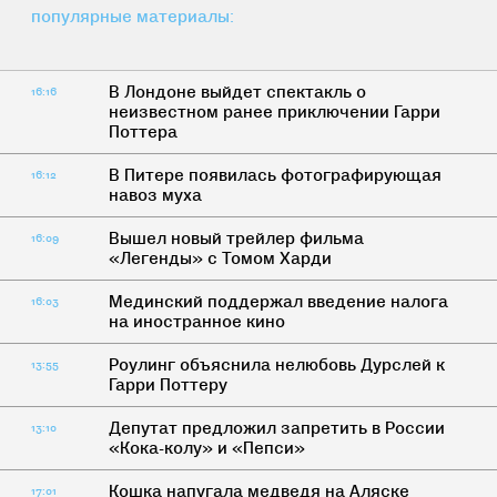
популярные материалы:
В Лондоне выйдет спектакль о
16:16
неизвестном ранее приключении Гарри
Поттера
В Питере появилась фотографирующая
16:12
навоз муха
Вышел новый трейлер фильма
16:09
«Легенды» с Томом Харди
Мединский поддержал введение налога
16:03
на иностранное кино
Роулинг объяснила нелюбовь Дурслей к
13:55
Гарри Поттеру
Депутат предложил запретить в России
13:10
«Кока-колу» и «Пепси»
Кошка напугала медведя на Аляске
17:01