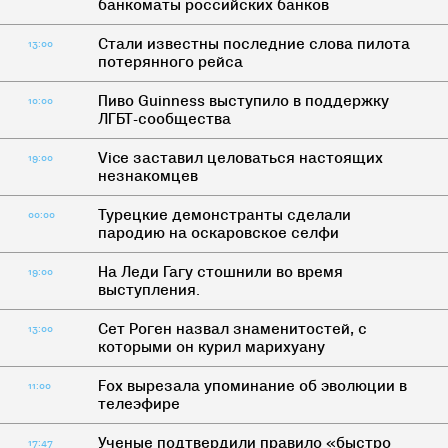
банкоматы российских банков
Стали известны последние слова пилота
13:00
потерянного рейса
Пиво Guinness выступило в поддержку
10:00
ЛГБТ-сообщества
Vice заставил целоваться настоящих
19:00
незнакомцев
Турецкие демонстранты сделали
00:00
пародию на оскаровское селфи
На Леди Гагу стошнили во время
19:00
выступления.
Сет Роген назвал знаменитостей, с
13:00
которыми он курил марихуану
Fox вырезала упоминание об эволюции в
11:00
телеэфире
Ученые подтвердили правило «быстро
17:47