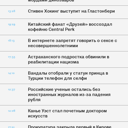
мордами динозавров
Стивен Хокинг выступит на Гластонбери
13:28
Китайский фанат «Друзей» воссоздал
19:29
кофейню Central Perk
В интернете запретят говорить о сексе с
18:13
несовершеннолетними
Астраханского подростка обвинили в
17:33
реабилитации нацизма
Вандалы отобрали у статуи принца в
14:10
Турции телефон для селфи
Российские ученые остались без
12:37
иностранных журналов из-за падения
рубля
Канье Уэст стал почетным доктором
12:06
искусств
Прокуратура закрыла первый в Кирове
17:01