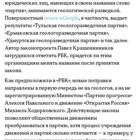
юридических лиц, имеющих в своем названии слово
«партия», занимаются геологической разведкой.
Поверхностный
поиск в Google
, в частности, выдает
результаты «Тульская геологоразведочная партия»,
«Ермаковская геологоразведочная партия»,
«Удмуртская геолоразведочная партия» и так далее.
Автор законопроекта Павел Крашенинников
затруднился ответить РБК, придется ли этим
организациям менять название после принятия
закона.
Как предположили в «РБК», новые поправки
направлены в первую очередь не на геологов, а на не
зарегистрированную Минюстом «Партию прогресса»
Алексея Навального и движение «Открытая Россия»
Михаила Ходорковского. Действующие законы
позволяют общественным движениям
преобразоваться в партию, хотя процесс учреждения
движений и партий сильно отличается — к примеру, у