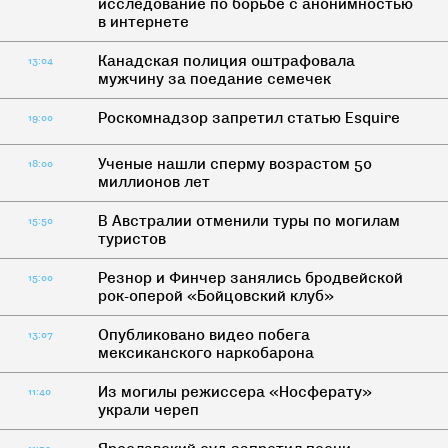
исследование по борьбе с анонимностью
в интернете
Канадская полиция оштрафовала
13:04
мужчину за поедание семечек
Роскомнадзор запретил статью Esquire
19:00
Ученые нашли сперму возрастом 50
18:00
миллионов лет
В Австралии отменили туры по могилам
15:50
туристов
Резнор и Финчер занялись бродвейской
15:00
рок-оперой «Бойцовский клуб»
Опубликовано видео побега
13:07
мексиканского наркобарона
Из могилы режиссера «Носферату»
11:40
украли череп