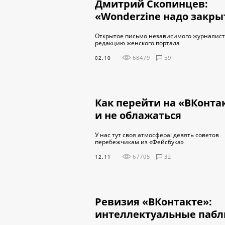
Дмитрий Скопинцев:
«Wonderzine надо закры
Открытое письмо независимого журналист
редакцию женского портала
68479
59
02.10
Как перейти на «ВКонта
и не облажаться
У нас тут своя атмосфера: девять советов
перебежчикам из «Фейсбука»
67705
32
12.11
Ревизия «ВКонтакте»:
интеллектуальные пабл