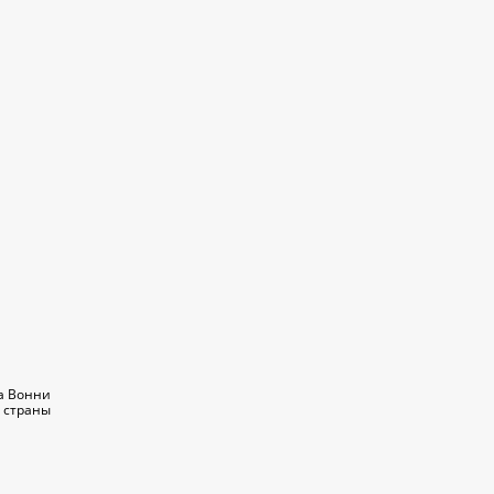
м
а Вонни
 страны