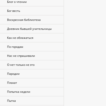
Блог о чтении
Бог весть
Воскресная библиотека
Дневник бывшей учительницы
Как не облажаться
По городам
Нас не спрашивали
О нет только не это
Пародии
Плакат
Попытка недели
Пытка