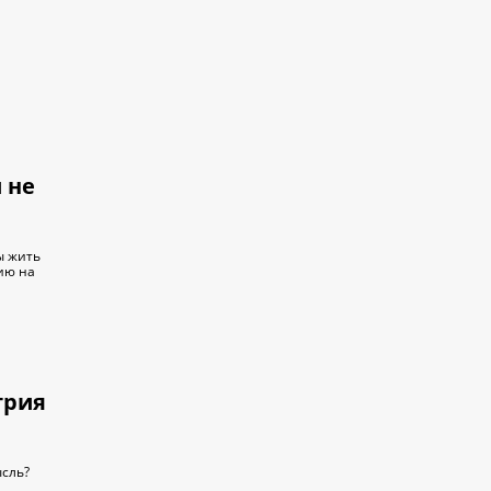
 не
ы жить
ию на
трия
ысль?