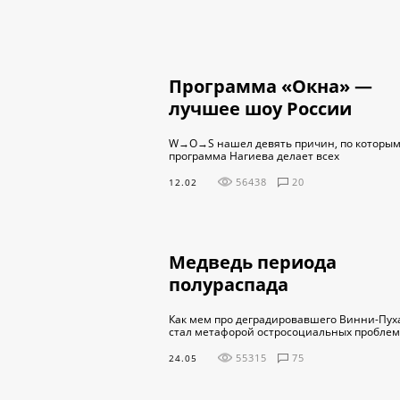
Программа «Окна» —
лучшее шоу России
W→O→S нашел девять причин, по которы
программа Нагиева делает всех
56438
20
12.02
Медведь периода
полураспада
Как мем про деградировавшего Винни-Пух
стал метафорой остросоциальных проблем
55315
75
24.05