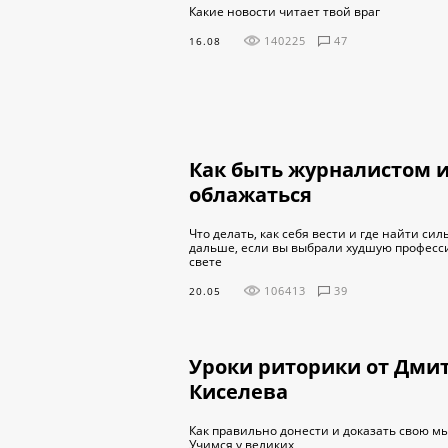
Какие новости читает твой враг
140225
47
16.08
Как быть журналистом и
облажаться
Что делать, как себя вести и где найти сил
дальше, если вы выбрали худшую професс
свете
106413
39
20.05
Уроки риторики от Дми
Киселева
Как правильно донести и доказать свою м
Учимся у великих