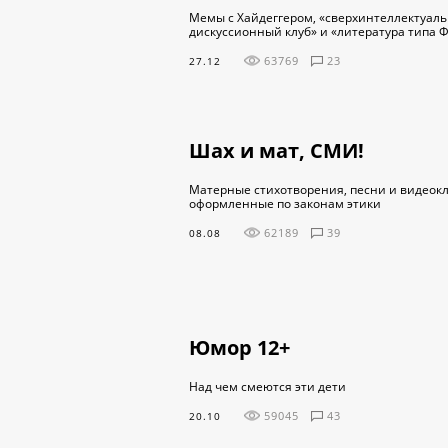
Мемы с Хайдеггером, «сверхинтеллектуал
дискуссионный клуб» и «литература типа 
63769
23
27.12
Шах и мат, СМИ!
Матерные стихотворения, песни и видеок
оформленные по законам этики
62189
39
08.08
Юмор 12+
Над чем смеются эти дети
59045
43
20.10