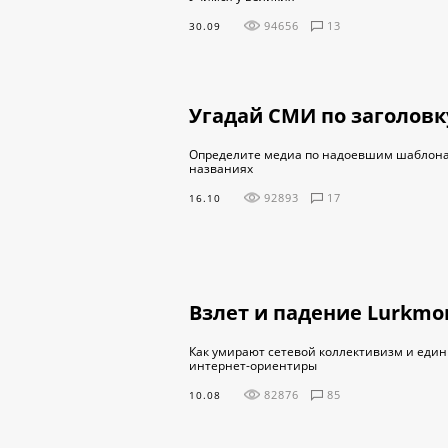
94656
13
30.09
Угадай СМИ по заголовк
Определите медиа по надоевшим шаблона
названиях
92893
17
16.10
Взлет и падение Lurkmo
Как умирают сетевой коллективизм и еди
интернет-ориентиры
82876
85
10.08