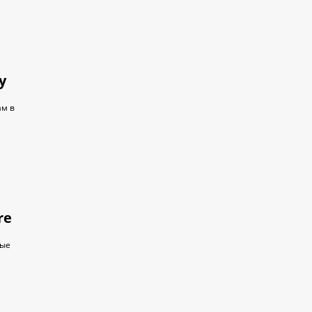
у
м в
re
ные